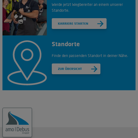
Werde jetzt Wegbereiter an einem unserer
Standorte.
KARRIERE STARTEN
Standorte
Finde den passenden Standort in deiner Nähe.
ZUR ÜBERSICHT