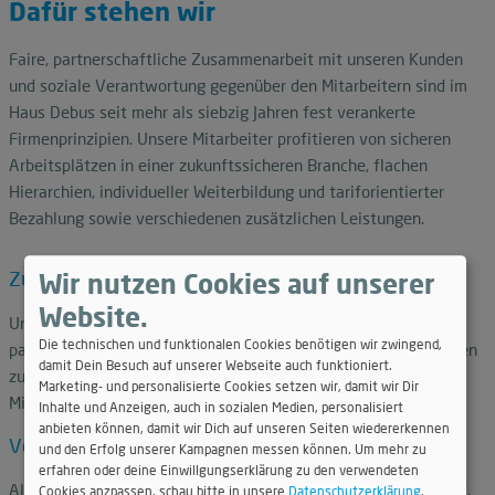
Dafür stehen wir
Faire, partnerschaftliche Zusammenarbeit mit unseren Kunden
und soziale Verantwortung gegenüber den Mitarbeitern sind im
Haus Debus seit mehr als siebzig Jahren fest verankerte
Firmenprinzipien. Unsere Mitarbeiter profitieren von sicheren
Arbeitsplätzen in einer zukunftssicheren Branche, flachen
Hierarchien, individueller Weiterbildung und tariforientierter
Bezahlung sowie verschiedenen zusätzlichen Leistungen.
Zuverlässigkeit
Wir nutzen Cookies auf unserer
Website.
Unsere Zuverlässigkeit ist ein tragfähiges Fundament für die
Die technischen und funktionalen Cookies benötigen wir zwingend,
partnerschaftliche und erfolgreiche Zusammenarbeit: Wir stehen
damit Dein Besuch auf unserer Webseite auch funktioniert.
zu unserem Wort gegenüber Kunden ebenso wie gegenüber
Marketing- und personalisierte Cookies setzen wir, damit wir Dir
Mitarbeitern, Kollegen und Bewerbern.
Inhalte und Anzeigen, auch in sozialen Medien, personalisiert
anbieten können, damit wir Dich auf unseren Seiten wiedererkennen
Verantwortung
und den Erfolg unserer Kampagnen messen können. Um mehr zu
erfahren oder deine Einwillgungserklärung zu den verwendeten
Als Familienunternehmen, das in der Region fest verwurzelt ist,
Cookies anzpassen, schau bitte in unsere
Datenschutzerklärung
.