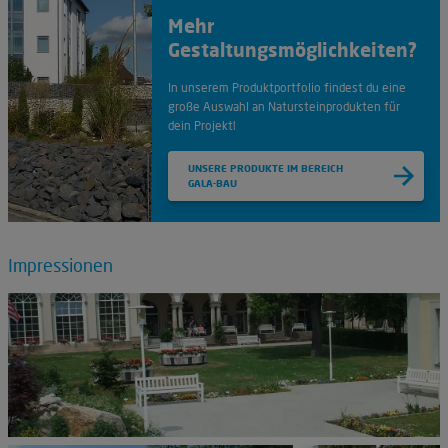
Mehr
Gestaltungsmöglichkeiten?
In unserem Produktportfolio findest du eine
große Auswahl an Natursteinprodukten für
dein Projekt!
UNSERE PRODUKTE IM BEREICH
GALA-BAU
Impressionen