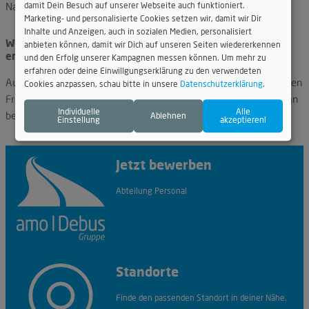
Natursteinwerk zu sein.
damit Dein Besuch auf unserer Webseite auch funktioniert.
Marketing- und personalisierte Cookies setzen wir, damit wir Dir
Inhalte und Anzeigen, auch in sozialen Medien, personalisiert
Würdest du dich wieder für diesen Ausbildungsberuf
anbieten können, damit wir Dich auf unseren Seiten wiedererkennen
entscheiden?eit am besten?
und den Erfolg unserer Kampagnen messen können. Um mehr zu
erfahren oder deine Einwillgungserklärung zu den verwendeten
Auf jeden Fall! Ich habe den Ausbildungsberuf auch schon meinen
Cookies anzpassen, schau bitte in unsere
Datenschutzerklärung
.
Freunden empfohlen und ihnen gesagt, dass es Spaß macht. Man
Individuelle
Alle
bewegt sich und hat gleich das „Krafttraining“ bei der Arbeit.
Ablehnen
Einstellung
akzeptieren!
Jetzt bewerben
Abteilung Personal
personal@amo-debus.de
Standorte
Finde den passenden Standort in deiner Nähe.